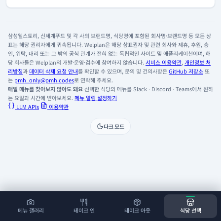
삼성웰스토리, 신세계푸드 및 각 사의 브랜드명, 식당명에 포함된 회사명·브랜드명 등 모든 상
표는 해당 권리자에게 귀속됩니다. Welplan은 해당 상표권자 및 관련 회사와 제휴, 후원, 승
인, 위탁, 대리 또는 그 밖의 공식 관계가 전혀 없는 독립적인 사이트 및 애플리케이션이며, 해
당 회사들은 Welplan의 개발·운영·검수에 참여하지 않습니다.
서비스 이용약관
,
개인정보 처
리방침
과
데이터 삭제 요청 안내
를 확인할 수 있으며, 문의 및 건의사항은
GitHub 저장소
또
는
pmh_only@pmh.codes
로 연락해 주세요.
매일 메뉴를 찾아보지 않아도 돼요
선택한 식당의 메뉴를 Slack · Discord · Teams에서 원하
는 요일과 시간에 받아보세요.
메뉴 알림 설정하기
LLM APIs
이용약관
다크 모드
메뉴 갤러리
테이크 인
테이크 아웃
식당 선택