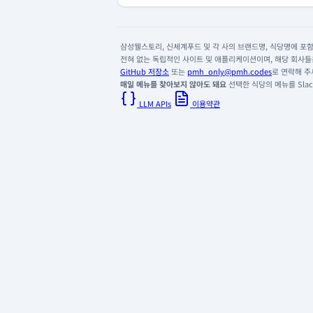
삼성웰스토리, 신세계푸드 및 각 사의 브랜드명, 식당명에 포함된
전혀 없는 독립적인 사이트 및 애플리케이션이며, 해당 회사들은
GitHub 저장소
또는
pmh_only@pmh.codes
로 연락해 주
매일 메뉴를 찾아보지 않아도 돼요
선택한 식당의 메뉴를 Slack
LLM APIs
이용약관