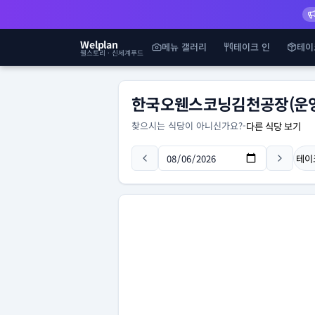
Welplan
메뉴 갤러리
테이크 인
테이
웰스토리 · 신세계푸드
한국오웬스코닝김천공장(운영
찾으시는 식당이 아니신가요?
-
다른 식당 보기
테이