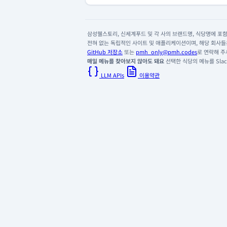
삼성웰스토리, 신세계푸드 및 각 사의 브랜드명, 식당명에 포함된
전혀 없는 독립적인 사이트 및 애플리케이션이며, 해당 회사들은
GitHub 저장소
또는
pmh_only@pmh.codes
로 연락해 주
매일 메뉴를 찾아보지 않아도 돼요
선택한 식당의 메뉴를 Slack
LLM APIs
이용약관