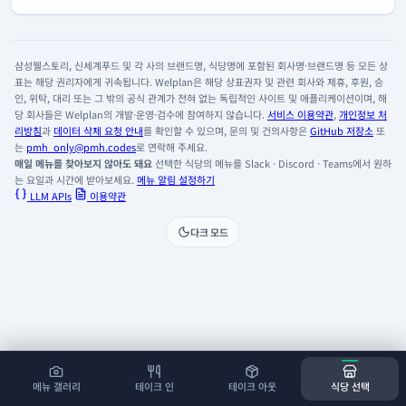
삼성웰스토리, 신세계푸드 및 각 사의 브랜드명, 식당명에 포함된 회사명·브랜드명 등 모든 상
표는 해당 권리자에게 귀속됩니다. Welplan은 해당 상표권자 및 관련 회사와 제휴, 후원, 승
인, 위탁, 대리 또는 그 밖의 공식 관계가 전혀 없는 독립적인 사이트 및 애플리케이션이며, 해
당 회사들은 Welplan의 개발·운영·검수에 참여하지 않습니다.
서비스 이용약관
,
개인정보 처
리방침
과
데이터 삭제 요청 안내
를 확인할 수 있으며, 문의 및 건의사항은
GitHub 저장소
또
는
pmh_only@pmh.codes
로 연락해 주세요.
매일 메뉴를 찾아보지 않아도 돼요
선택한 식당의 메뉴를 Slack · Discord · Teams에서 원하
는 요일과 시간에 받아보세요.
메뉴 알림 설정하기
LLM APIs
이용약관
다크 모드
메뉴 갤러리
테이크 인
테이크 아웃
식당 선택