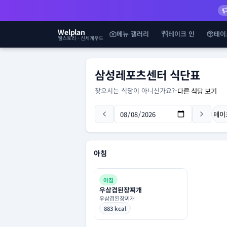
Welplan
메뉴 갤러리
테이크 인
테이
웰스토리 · 신세계푸드
삼성레포츠센터 식단표
찾으시는 식당이 아니신가요?
-
다른 식당 보기
테이
아침
아침
우삼겹된장찌개
우삼겹된장찌개
883 kcal