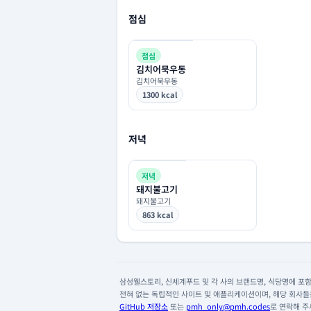
점심
점심
김치어묵우동
김치어묵우동
1300 kcal
저녁
저녁
돼지불고기
돼지불고기
863 kcal
삼성웰스토리, 신세계푸드 및 각 사의 브랜드명, 식당명에 포함된
전혀 없는 독립적인 사이트 및 애플리케이션이며, 해당 회사들은
GitHub 저장소
또는
pmh_only@pmh.codes
로 연락해 주