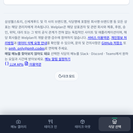
삼성웰스토리, 신세계푸드 및 각 사의 브랜드명, 식당명에 포함된 회사명·브랜드명 등 모든 상
표는 해당 권리자에게 귀속됩니다. Welplan은 해당 상표권자 및 관련 회사와 제휴, 후원, 승
인, 위탁, 대리 또는 그 밖의 공식 관계가 전혀 없는 독립적인 사이트 및 애플리케이션이며, 해
당 회사들은 Welplan의 개발·운영·검수에 참여하지 않습니다.
서비스 이용약관
,
개인정보 처
리방침
과
데이터 삭제 요청 안내
를 확인할 수 있으며, 문의 및 건의사항은
GitHub 저장소
또
는
pmh_only@pmh.codes
로 연락해 주세요.
매일 메뉴를 찾아보지 않아도 돼요
선택한 식당의 메뉴를 Slack · Discord · Teams에서 원하
는 요일과 시간에 받아보세요.
메뉴 알림 설정하기
LLM APIs
이용약관
다크 모드
메뉴 갤러리
테이크 인
테이크 아웃
식당 선택