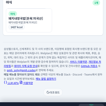
야식
1개
야식
돼지내장국밥[돈육:미국산]
돼지내장국밥[돈육:미국산]
1427 kcal
삼성웰스토리, 신세계푸드 및 각 사의 브랜드명, 식당명에 포함된 회사명·브랜드명 등 모든 상
표는 해당 권리자에게 귀속됩니다. Welplan은 해당 상표권자 및 관련 회사와 제휴, 후원, 승
인, 위탁, 대리 또는 그 밖의 공식 관계가 전혀 없는 독립적인 사이트 및 애플리케이션이며, 해
당 회사들은 Welplan의 개발·운영·검수에 참여하지 않습니다.
서비스 이용약관
,
개인정보 처
리방침
과
데이터 삭제 요청 안내
를 확인할 수 있으며, 문의 및 건의사항은
GitHub 저장소
또
는
pmh_only@pmh.codes
로 연락해 주세요.
매일 메뉴를 찾아보지 않아도 돼요
선택한 식당의 메뉴를 Slack · Discord · Teams에서 원하
는 요일과 시간에 받아보세요.
메뉴 알림 설정하기
LLM APIs
이용약관
다크 모드