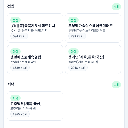
점심
4개
점심
점심
[CK][홀]듬뿍게맛살샌드위치
두부닭가슴살스테이크샐러드
[CK][홀]듬뿍게맛살샌드위치
두부닭가슴살스테이크샐러드
584 kcal
738 kcal
점심
점심
깻잎페스토제육덮밥
햄라면[계육,돈육:국산]
깻잎페스토제육덮밥
햄라면[계육,돈육:국산]
1589 kcal
2048 kcal
저녁
1개
저녁
고추찜닭[계육:국산]
고추찜닭[계육:국산]
1365 kcal