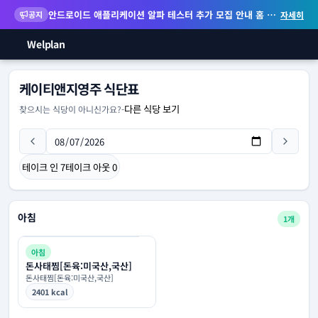
안드로이드 애플리케이션 알파 테스터 추가 모집 안내
홈 화면 위젯 등 지원
공지
자세히
Welplan
케이티앤지영주 식단표
다른 식당 보기
찾으시는 식당이 아니신가요?
-
테이크 인
7
테이크 아웃
0
아침
1개
아침
돈사태찜[돈육:미국산,국산]
돈사태찜[돈육:미국산,국산]
2401 kcal