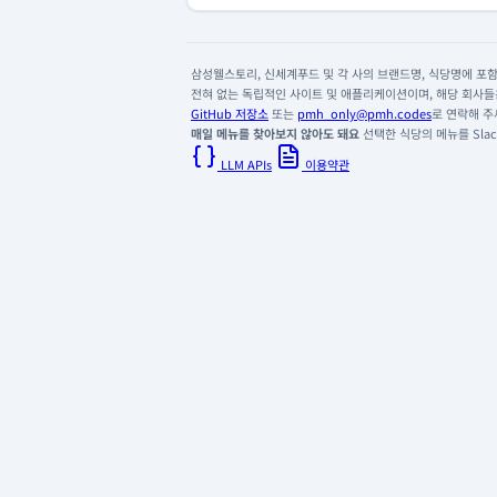
삼성웰스토리, 신세계푸드 및 각 사의 브랜드명, 식당명에 포함된
전혀 없는 독립적인 사이트 및 애플리케이션이며, 해당 회사들은
GitHub 저장소
또는
pmh_only@pmh.codes
로 연락해 주
매일 메뉴를 찾아보지 않아도 돼요
선택한 식당의 메뉴를 Slack
LLM APIs
이용약관