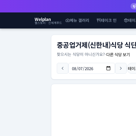
Welplan
메뉴 갤러리
테이크 인
테이
웰스토리 · 신세계푸드
중공업거제(신한내)식당 식
찾으시는 식당이 아니신가요?
-
다른 식당 보기
테이