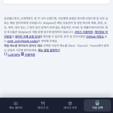
삼성웰스토리, 신세계푸드 및 각 사의 브랜드명, 식당명에 포함된 회사명·브랜드명 등 모든 상
표는 해당 권리자에게 귀속됩니다. Welplan은 해당 상표권자 및 관련 회사와 제휴, 후원, 승
인, 위탁, 대리 또는 그 밖의 공식 관계가 전혀 없는 독립적인 사이트 및 애플리케이션이며, 해
당 회사들은 Welplan의 개발·운영·검수에 참여하지 않습니다.
서비스 이용약관
,
개인정보 처
리방침
과
데이터 삭제 요청 안내
를 확인할 수 있으며, 문의 및 건의사항은
GitHub 저장소
또
는
pmh_only@pmh.codes
로 연락해 주세요.
매일 메뉴를 찾아보지 않아도 돼요
선택한 식당의 메뉴를 Slack · Discord · Teams에서 원하
는 요일과 시간에 받아보세요.
메뉴 알림 설정하기
LLM APIs
이용약관
메뉴 갤러리
테이크 인
테이크 아웃
식당 선택