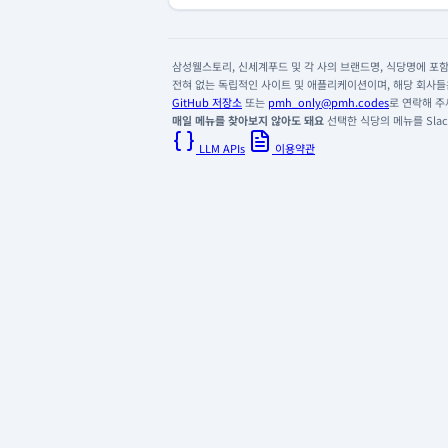
삼성웰스토리, 신세계푸드 및 각 사의 브랜드명, 식당명에 포함된
전혀 없는 독립적인 사이트 및 애플리케이션이며, 해당 회사들은
GitHub 저장소
또는
pmh_only@pmh.codes
로 연락해 주
매일 메뉴를 찾아보지 않아도 돼요
선택한 식당의 메뉴를 Slack
LLM APIs
이용약관