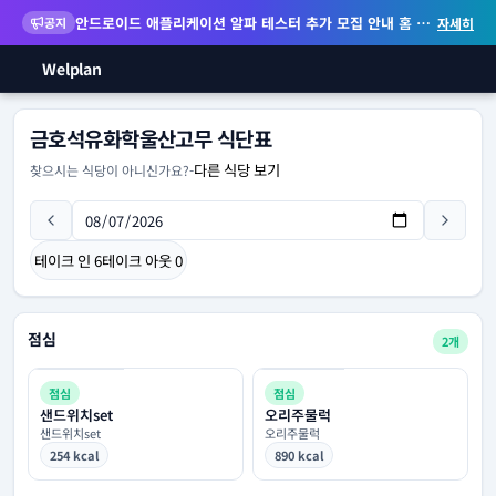
안드로이드 애플리케이션 알파 테스터 추가 모집 안내
홈 화면 위젯 등 지원
공지
자세히
Welplan
금호석유화학울산고무 식단표
다른 식당 보기
찾으시는 식당이 아니신가요?
-
테이크 인
6
테이크 아웃
0
점심
2개
점심
점심
샌드위치set
오리주물럭
샌드위치set
오리주물럭
254 kcal
890 kcal