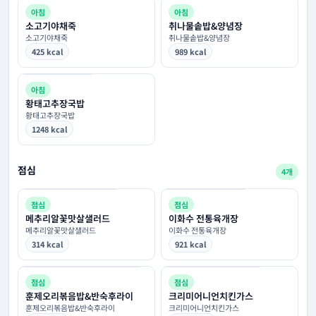
아침
아침
소고기야채죽
취나물솥밥&양념장
소고기야채죽
취나물솥밥&양념장
425 kcal
989 kcal
아침
황태고추장국밥
황태고추장국밥
1248 kcal
점심
4개
점심
점심
메추리알꽃맛살샐러드
이화수 전통육개장
메추리알꽃맛살샐러드
이화수 전통육개장
314 kcal
921 kcal
점심
점심
훈제오리볶음밥&반숙후라이
크리미어니언치킨가스
훈제오리볶음밥&반숙후라이
크리미어니언치킨가스