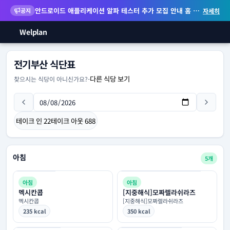
안드로이드 애플리케이션 알파 테스터 추가 모집 안내
홈 화면 위젯 등 지원
공지
자세히
Welplan
전기부산 식단표
다른 식당 보기
찾으시는 식당이 아니신가요?
-
테이크 인
22
테이크 아웃
688
아침
5개
아침
아침
멕시칸콥
[지중해식]모짜렐라쉬라즈
멕시칸콥
[지중해식]모짜렐라쉬라즈
235 kcal
350 kcal