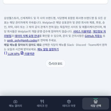
삼성웰스토리, 신세계푸드 및 각 사의 브랜드명, 식당명에 포함된 회사명·브랜드명 등 모든 상
표는 해당 권리자에게 귀속됩니다. Welplan은 해당 상표권자 및 관련 회사와 제휴, 후원, 승
인, 위탁, 대리 또는 그 밖의 공식 관계가 전혀 없는 독립적인 사이트 및 애플리케이션이며, 해
당 회사들은 Welplan의 개발·운영·검수에 참여하지 않습니다.
서비스 이용약관
,
개인정보 처
리방침
과
데이터 삭제 요청 안내
를 확인할 수 있으며, 문의 및 건의사항은
GitHub 저장소
또
는
pmh_only@pmh.codes
로 연락해 주세요.
매일 메뉴를 찾아보지 않아도 돼요
선택한 식당의 메뉴를 Slack · Discord · Teams에서 원하
는 요일과 시간에 받아보세요.
메뉴 알림 설정하기
LLM APIs
이용약관
다크 모드
메뉴 갤러리
테이크 인
테이크 아웃
식당 선택