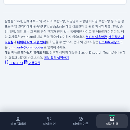
삼성웰스토리, 신세계푸드 및 각 사의 브랜드명, 식당명에 포함된 회사명·브랜드명 등 모든 상
표는 해당 권리자에게 귀속됩니다. Welplan은 해당 상표권자 및 관련 회사와 제휴, 후원, 승
인, 위탁, 대리 또는 그 밖의 공식 관계가 전혀 없는 독립적인 사이트 및 애플리케이션이며, 해
당 회사들은 Welplan의 개발·운영·검수에 참여하지 않습니다.
서비스 이용약관
,
개인정보 처
리방침
과
데이터 삭제 요청 안내
를 확인할 수 있으며, 문의 및 건의사항은
GitHub 저장소
또
는
pmh_only@pmh.codes
로 연락해 주세요.
매일 메뉴를 찾아보지 않아도 돼요
선택한 식당의 메뉴를 Slack · Discord · Teams에서 원하
는 요일과 시간에 받아보세요.
메뉴 알림 설정하기
LLM APIs
이용약관
메뉴 갤러리
테이크 인
테이크 아웃
식당 선택