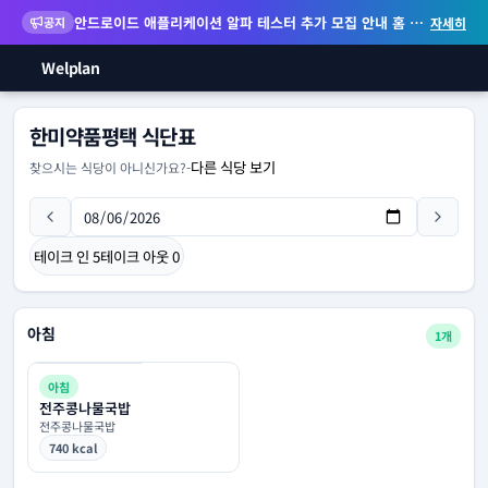
안드로이드 애플리케이션 알파 테스터 추가 모집 안내
홈 화면 위젯 등 지원
공지
자세히
Welplan
한미약품평택 식단표
다른 식당 보기
찾으시는 식당이 아니신가요?
-
테이크 인
5
테이크 아웃
0
아침
1개
아침
전주콩나물국밥
전주콩나물국밥
740 kcal