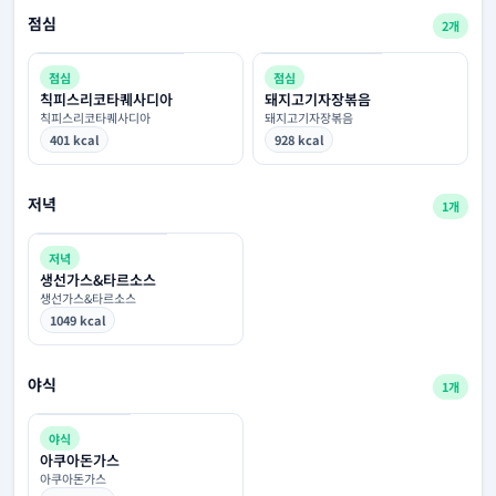
점심
2개
점심
점심
칙피스리코타퀘사디아
돼지고기자장볶음
칙피스리코타퀘사디아
돼지고기자장볶음
401 kcal
928 kcal
저녁
1개
저녁
생선가스&타르소스
생선가스&타르소스
1049 kcal
야식
1개
야식
아쿠아돈가스
아쿠아돈가스