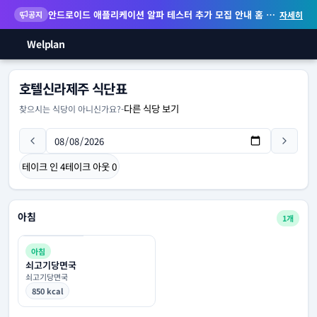
안드로이드 애플리케이션 알파 테스터 추가 모집 안내
홈 화면 위젯 등 지원
공지
자세히
Welplan
호텔신라제주 식단표
다른 식당 보기
찾으시는 식당이 아니신가요?
-
테이크 인
4
테이크 아웃
0
아침
1개
아침
쇠고기당면국
쇠고기당면국
850 kcal