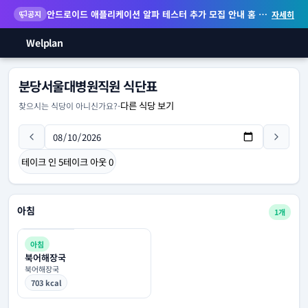
안드로이드 애플리케이션 알파 테스터 추가 모집 안내
홈 화면 위젯 등 지원
공지
자세히
Welplan
분당서울대병원직원 식단표
다른 식당 보기
찾으시는 식당이 아니신가요?
-
테이크 인
5
테이크 아웃
0
아침
1개
아침
북어해장국
북어해장국
703 kcal