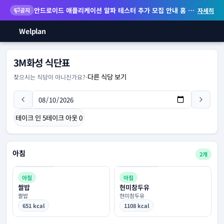
안드로이드 애플리케이션 알파 테스터 추가 모집 안내
홈 화면 위젯 등 지원
공지
자세히
Welplan
3M화성 식단표
다른 식당 보기
찾으시는 식당이 아니신가요?
-
테이크 인
5
테이크 아웃
0
아침
2개
아침
아침
쌀밥
현미참두유
쌀밥
현미참두유
651 kcal
1108 kcal