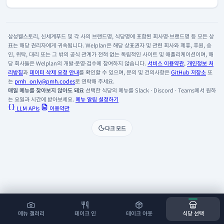
삼성웰스토리, 신세계푸드 및 각 사의 브랜드명, 식당명에 포함된 회사명·브랜드명 등 모든 상
표는 해당 권리자에게 귀속됩니다. Welplan은 해당 상표권자 및 관련 회사와 제휴, 후원, 승
인, 위탁, 대리 또는 그 밖의 공식 관계가 전혀 없는 독립적인 사이트 및 애플리케이션이며, 해
당 회사들은 Welplan의 개발·운영·검수에 참여하지 않습니다.
서비스 이용약관
,
개인정보 처
리방침
과
데이터 삭제 요청 안내
를 확인할 수 있으며, 문의 및 건의사항은
GitHub 저장소
또
는
pmh_only@pmh.codes
로 연락해 주세요.
매일 메뉴를 찾아보지 않아도 돼요
선택한 식당의 메뉴를 Slack · Discord · Teams에서 원하
는 요일과 시간에 받아보세요.
메뉴 알림 설정하기
LLM APIs
이용약관
다크 모드
메뉴 갤러리
테이크 인
테이크 아웃
식당 선택