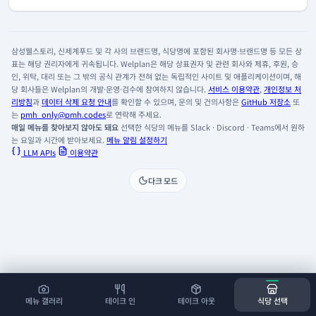
삼성웰스토리, 신세계푸드 및 각 사의 브랜드명, 식당명에 포함된 회사명·브랜드명 등 모든 상
표는 해당 권리자에게 귀속됩니다. Welplan은 해당 상표권자 및 관련 회사와 제휴, 후원, 승
인, 위탁, 대리 또는 그 밖의 공식 관계가 전혀 없는 독립적인 사이트 및 애플리케이션이며, 해
당 회사들은 Welplan의 개발·운영·검수에 참여하지 않습니다.
서비스 이용약관
,
개인정보 처
리방침
과
데이터 삭제 요청 안내
를 확인할 수 있으며, 문의 및 건의사항은
GitHub 저장소
또
는
pmh_only@pmh.codes
로 연락해 주세요.
매일 메뉴를 찾아보지 않아도 돼요
선택한 식당의 메뉴를 Slack · Discord · Teams에서 원하
는 요일과 시간에 받아보세요.
메뉴 알림 설정하기
LLM APIs
이용약관
다크 모드
메뉴 갤러리
테이크 인
테이크 아웃
식당 선택