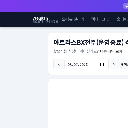
Welplan
메뉴 갤러리
테이크 인
테이
웰스토리 · 신세계푸드
아트라스BX전주(운영종료) 
찾으시는 식당이 아니신가요?
-
다른 식당 보기
테이