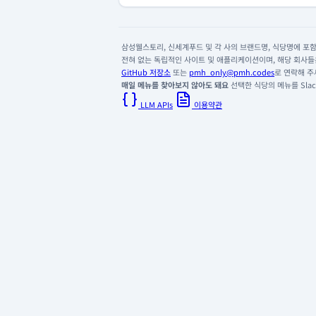
삼성웰스토리, 신세계푸드 및 각 사의 브랜드명, 식당명에 포함된
전혀 없는 독립적인 사이트 및 애플리케이션이며, 해당 회사들은
GitHub 저장소
또는
pmh_only@pmh.codes
로 연락해 주
매일 메뉴를 찾아보지 않아도 돼요
선택한 식당의 메뉴를 Slack
LLM APIs
이용약관