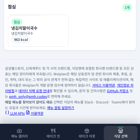
점심
1개
점심
냉김치말이국수
냉김치말이국수
963 kcal
삼성웰스토리, 신세계푸드 및 각 사의 브랜드명, 식당명에 포함된 회사명·브랜드명 등 모든 상
표는 해당 권리자에게 귀속됩니다. Welplan은 해당 상표권자 및 관련 회사와 제휴, 후원, 승
인, 위탁, 대리 또는 그 밖의 공식 관계가 전혀 없는 독립적인 사이트 및 애플리케이션이며, 해
당 회사들은 Welplan의 개발·운영·검수에 참여하지 않습니다.
서비스 이용약관
,
개인정보 처
리방침
과
데이터 삭제 요청 안내
를 확인할 수 있으며, 문의 및 건의사항은
GitHub 저장소
또
는
pmh_only@pmh.codes
로 연락해 주세요.
매일 메뉴를 찾아보지 않아도 돼요
선택한 식당의 메뉴를 Slack · Discord · Teams에서 원하
는 요일과 시간에 받아보세요.
메뉴 알림 설정하기
LLM APIs
이용약관
메뉴 갤러리
테이크 인
테이크 아웃
식당 선택