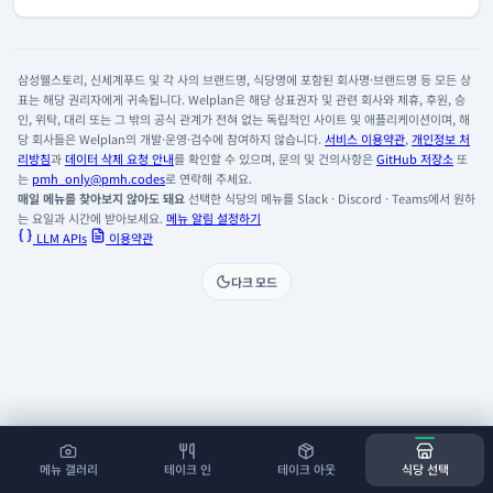
삼성웰스토리, 신세계푸드 및 각 사의 브랜드명, 식당명에 포함된 회사명·브랜드명 등 모든 상
표는 해당 권리자에게 귀속됩니다. Welplan은 해당 상표권자 및 관련 회사와 제휴, 후원, 승
인, 위탁, 대리 또는 그 밖의 공식 관계가 전혀 없는 독립적인 사이트 및 애플리케이션이며, 해
당 회사들은 Welplan의 개발·운영·검수에 참여하지 않습니다.
서비스 이용약관
,
개인정보 처
리방침
과
데이터 삭제 요청 안내
를 확인할 수 있으며, 문의 및 건의사항은
GitHub 저장소
또
는
pmh_only@pmh.codes
로 연락해 주세요.
매일 메뉴를 찾아보지 않아도 돼요
선택한 식당의 메뉴를 Slack · Discord · Teams에서 원하
는 요일과 시간에 받아보세요.
메뉴 알림 설정하기
LLM APIs
이용약관
다크 모드
메뉴 갤러리
테이크 인
테이크 아웃
식당 선택