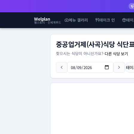
Welplan
메뉴 갤러리
테이크 인
테이
웰스토리 · 신세계푸드
중공업거제(사곡)식당 식단
찾으시는 식당이 아니신가요?
-
다른 식당 보기
테이