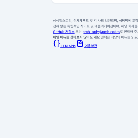
삼성웰스토리, 신세계푸드 및 각 사의 브랜드명, 식당명에 포함된
전혀 없는 독립적인 사이트 및 애플리케이션이며, 해당 회사들은
GitHub 저장소
또는
pmh_only@pmh.codes
로 연락해 주
매일 메뉴를 찾아보지 않아도 돼요
선택한 식당의 메뉴를 Slack
LLM APIs
이용약관