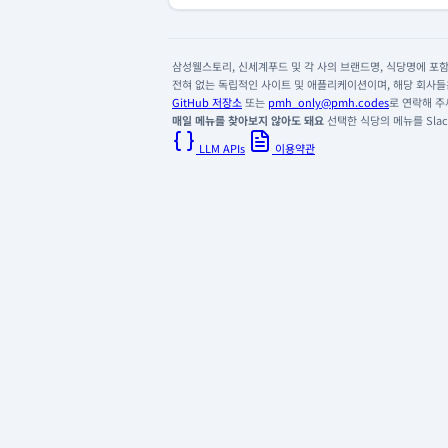
삼성웰스토리, 신세계푸드 및 각 사의 브랜드명, 식당명에 포함된
전혀 없는 독립적인 사이트 및 애플리케이션이며, 해당 회사들은
GitHub 저장소
또는
pmh_only@pmh.codes
로 연락해 주
매일 메뉴를 찾아보지 않아도 돼요
선택한 식당의 메뉴를 Slack
LLM APIs
이용약관