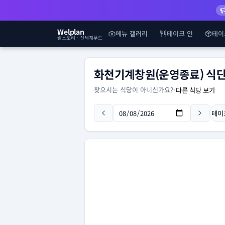
Welplan
메뉴 갤러리
테이크 인
테이
웰스토리 · 신세계푸드
화천기계창원(운영종료) 식
찾으시는 식당이 아니신가요?
-
다른 식당 보기
테이