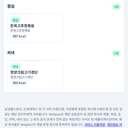
점심
1개
점심
돈육고추장볶음
돈육고추장볶음
897 kcal
저녁
1개
저녁
청양크림고기경단
청양크림고기경단
803 kcal
삼성웰스토리, 신세계푸드 및 각 사의 브랜드명, 식당명에 포함된 회사명·브랜드명 등 모든 상
표는 해당 권리자에게 귀속됩니다. Welplan은 해당 상표권자 및 관련 회사와 제휴, 후원, 승
인, 위탁, 대리 또는 그 밖의 공식 관계가 전혀 없는 독립적인 사이트 및 애플리케이션이며, 해
당 회사들은 Welplan의 개발·운영·검수에 참여하지 않습니다.
서비스 이용약관
,
개인정보 처