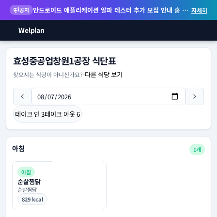
안드로이드 애플리케이션 알파 테스터 추가 모집 안내
홈 화면 위젯 등 지원
공지
자세히
Welplan
효성중공업창원1공장 식단표
다른 식당 보기
찾으시는 식당이 아니신가요?
-
테이크 인
3
테이크 아웃
6
아침
1개
아침
순살찜닭
순살찜닭
829 kcal