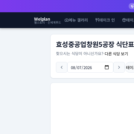
Welplan
메뉴 갤러리
테이크 인
테이
웰스토리 · 신세계푸드
효성중공업창원5공장 식단
찾으시는 식당이 아니신가요?
-
다른 식당 보기
테이