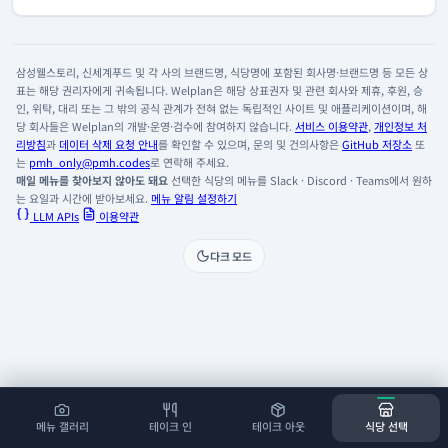
삼성웰스토리, 신세계푸드 및 각 사의 브랜드명, 식당명에 포함된 회사명·브랜드명 등 모든 상
표는 해당 권리자에게 귀속됩니다. Welplan은 해당 상표권자 및 관련 회사와 제휴, 후원, 승
인, 위탁, 대리 또는 그 밖의 공식 관계가 전혀 없는 독립적인 사이트 및 애플리케이션이며, 해
당 회사들은 Welplan의 개발·운영·검수에 참여하지 않습니다.
서비스 이용약관
,
개인정보 처
리방침
과
데이터 삭제 요청 안내
를 확인할 수 있으며, 문의 및 건의사항은
GitHub 저장소
또
는
pmh_only@pmh.codes
로 연락해 주세요.
매일 메뉴를 찾아보지 않아도 돼요
선택한 식당의 메뉴를 Slack · Discord · Teams에서 원하
는 요일과 시간에 받아보세요.
메뉴 알림 설정하기
LLM APIs
이용약관
다크 모드
메뉴 갤러리
테이크 인
테이크 아웃
식당 선택