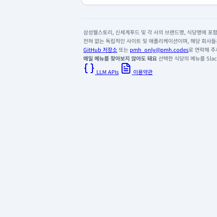
삼성웰스토리, 신세계푸드 및 각 사의 브랜드명, 식당명에 포함된
전혀 없는 독립적인 사이트 및 애플리케이션이며, 해당 회사들은
GitHub 저장소
또는
pmh_only@pmh.codes
로 연락해 주
매일 메뉴를 찾아보지 않아도 돼요
선택한 식당의 메뉴를 Slack
LLM APIs
이용약관