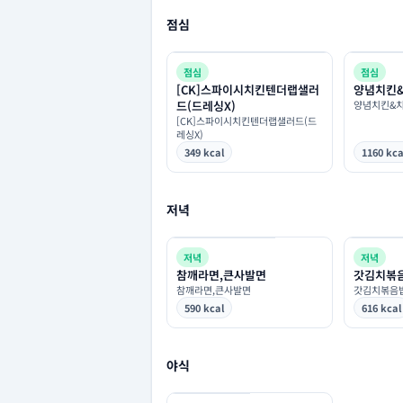
점심
점심
점심
[CK]스파이시치킨텐더랩샐러
양념치킨
드(드레싱X)
양념치킨&
[CK]스파이시치킨텐더랩샐러드(드
레싱X)
349 kcal
1160 kca
저녁
저녁
저녁
참깨라면,큰사발면
갓김치볶
참깨라면,큰사발면
갓김치볶음
590 kcal
616 kcal
야식