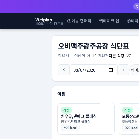
Welplan
메뉴 갤러리
테이크 인
테이
웰스토리 · 신세계푸드
오비맥주광주공장 식단표
찾으시는 식당이 아니신가요?
-
다른 식당 보기
테이
아침
아침
아침
흰우유,덴마크,클래식
모둠장조
흰우유,덴마크,클래식
모둠장조림
496 kcal
920 kcal