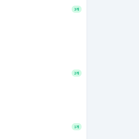
3개
2개
1개