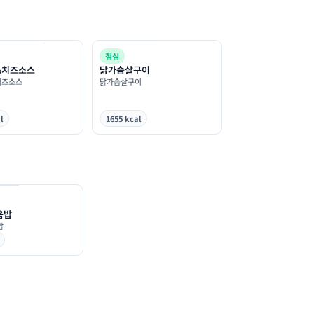
점심
&치즈소스
닭가슴살구이
치즈소스
닭가슴살구이
l
1655 kcal
음밥
밥