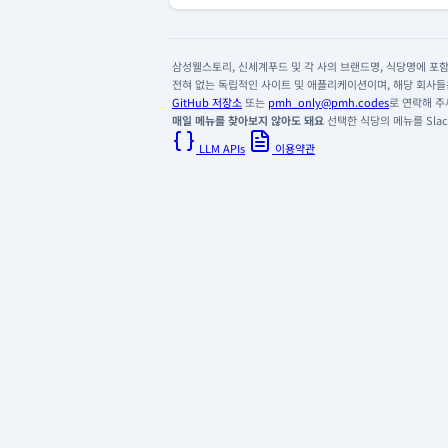
삼성웰스토리, 신세계푸드 및 각 사의 브랜드명, 식당명에 포함된
전혀 없는 독립적인 사이트 및 애플리케이션이며, 해당 회사들은
GitHub 저장소
또는
pmh_only@pmh.codes
로 연락해 주
매일 메뉴를 찾아보지 않아도 돼요
선택한 식당의 메뉴를 Slack
LLM APIs
이용약관