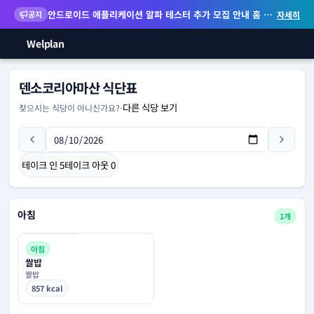
안드로이드 애플리케이션 알파 테스터 추가 모집 안내
홈 화면 위젯 등 지원
공지
자세히
Welplan
덴소코리아마산 식단표
다른 식당 보기
찾으시는 식당이 아니신가요?
-
테이크 인
5
테이크 아웃
0
아침
1개
아침
쌀밥
쌀밥
857 kcal