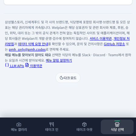
삼성웰스토리, 신세계푸드 및 각 사의 브랜드명, 식당명에 포함된 회사명·브랜드명 등 모든 상
표는 해당 권리자에게 귀속됩니다. Welplan은 해당 상표권자 및 관련 회사와 제휴, 후원, 승
인, 위탁, 대리 또는 그 밖의 공식 관계가 전혀 없는 독립적인 사이트 및 애플리케이션이며, 해
당 회사들은 Welplan의 개발·운영·검수에 참여하지 않습니다.
서비스 이용약관
,
개인정보 처
리방침
과
데이터 삭제 요청 안내
를 확인할 수 있으며, 문의 및 건의사항은
GitHub 저장소
또
는
pmh_only@pmh.codes
로 연락해 주세요.
매일 메뉴를 찾아보지 않아도 돼요
선택한 식당의 메뉴를 Slack · Discord · Teams에서 원하
는 요일과 시간에 받아보세요.
메뉴 알림 설정하기
LLM APIs
이용약관
다크 모드
메뉴 갤러리
테이크 인
테이크 아웃
식당 선택