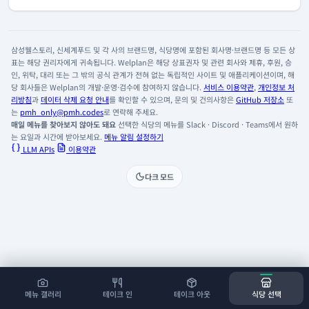
삼성웰스토리, 신세계푸드 및 각 사의 브랜드명, 식당명에 포함된 회사명·브랜드명 등 모든 상
표는 해당 권리자에게 귀속됩니다. Welplan은 해당 상표권자 및 관련 회사와 제휴, 후원, 승
인, 위탁, 대리 또는 그 밖의 공식 관계가 전혀 없는 독립적인 사이트 및 애플리케이션이며, 해
당 회사들은 Welplan의 개발·운영·검수에 참여하지 않습니다.
서비스 이용약관
,
개인정보 처
리방침
과
데이터 삭제 요청 안내
를 확인할 수 있으며, 문의 및 건의사항은
GitHub 저장소
또
는
pmh_only@pmh.codes
로 연락해 주세요.
매일 메뉴를 찾아보지 않아도 돼요
선택한 식당의 메뉴를 Slack · Discord · Teams에서 원하
는 요일과 시간에 받아보세요.
메뉴 알림 설정하기
LLM APIs
이용약관
다크 모드
메뉴 갤러리
테이크 인
테이크 아웃
식당 선택