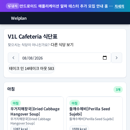
안드로이드 애플리케이션 알파 테스터 추가 모집 안내
홈 화면 위젯 등 지원
공지
자세히
Welplan
V1L Cafeteria 식단표
다른 식당 보기
찾으시는 식당이 아니신가요?
-
테이크 인
14
테이크 아웃
583
아침
3개
아침
아침
우거지해장국[Dried Cabbage
들깨수제비[Perilla Seed
Hangover Soup]
Sujebi]
우거지해장국[Dried Cabbage
들깨수제비[Perilla Seed Sujebi]
Hangover Soup]
1287 kcal
1559 kcal