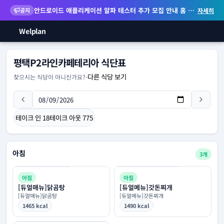
안드로이드 애플리케이션 알파 테스터 추가 모집 안내
홈 화면 위젯 등 지원
공지
자세히
Welplan
평택P2라인카페테리아 식단표
다른 식당 보기
찾으시는 식당이 아니신가요?
-
테이크 인
18
테이크 아웃
775
아침
3개
아침
아침
[듀얼매뉴]닭곰탕
[듀얼메뉴]갓돈찌개
[듀얼매뉴]닭곰탕
[듀얼메뉴]갓돈찌개
1465 kcal
1490 kcal