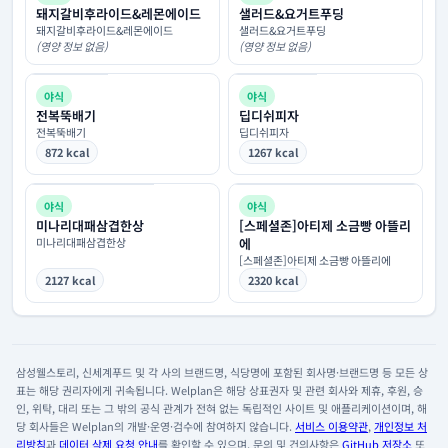
돼지갈비후라이드&레몬에이드
샐러드&요거트푸딩
돼지갈비후라이드&레몬에이드
샐러드&요거트푸딩
(영양 정보 없음)
(영양 정보 없음)
야식
야식
전복뚝배기
딥디쉬피자
전복뚝배기
딥디쉬피자
872 kcal
1267 kcal
야식
야식
미나리대패삼겹한상
[스페셜존]아티제 소금빵 아뜰리
미나리대패삼겹한상
에
[스페셜존]아티제 소금빵 아뜰리에
2127 kcal
2320 kcal
삼성웰스토리, 신세계푸드 및 각 사의 브랜드명, 식당명에 포함된 회사명·브랜드명 등 모든 상
표는 해당 권리자에게 귀속됩니다. Welplan은 해당 상표권자 및 관련 회사와 제휴, 후원, 승
인, 위탁, 대리 또는 그 밖의 공식 관계가 전혀 없는 독립적인 사이트 및 애플리케이션이며, 해
당 회사들은 Welplan의 개발·운영·검수에 참여하지 않습니다.
서비스 이용약관
,
개인정보 처
리방침
과
데이터 삭제 요청 안내
를 확인할 수 있으며, 문의 및 건의사항은
GitHub 저장소
또