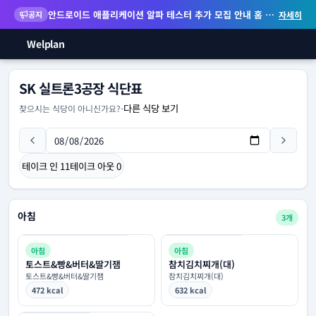
안드로이드 애플리케이션 알파 테스터 추가 모집 안내
홈 화면 위젯 등 지원
공지
자세히
Welplan
SK 실트론3공장 식단표
다른 식당 보기
찾으시는 식당이 아니신가요?
-
테이크 인
11
테이크 아웃
0
아침
3개
아침
아침
토스트&빵&버터&딸기잼
참치김치찌개(대)
토스트&빵&버터&딸기잼
참치김치찌개(대)
472 kcal
632 kcal