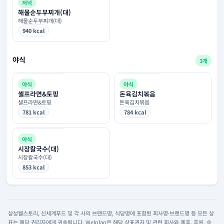
저녁
해물순두부찌개(대)
해물순두부찌개(대)
940 kcal
야식
3개
야식
야식
셀프라면&토핑
돈육김치볶음
셀프라면&토핑
돈육김치볶음
781 kcal
784 kcal
야식
시장칼국수(대)
시장칼국수(대)
853 kcal
삼성웰스토리, 신세계푸드 및 각 사의 브랜드명, 식당명에 포함된 회사명·브랜드명 등 모든 상
표는 해당 권리자에게 귀속됩니다. Welplan은 해당 상표권자 및 관련 회사와 제휴, 후원, 승