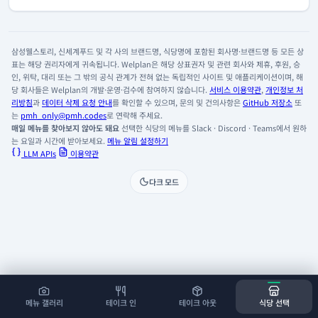
삼성웰스토리, 신세계푸드 및 각 사의 브랜드명, 식당명에 포함된 회사명·브랜드명 등 모든 상
표는 해당 권리자에게 귀속됩니다. Welplan은 해당 상표권자 및 관련 회사와 제휴, 후원, 승
인, 위탁, 대리 또는 그 밖의 공식 관계가 전혀 없는 독립적인 사이트 및 애플리케이션이며, 해
당 회사들은 Welplan의 개발·운영·검수에 참여하지 않습니다.
서비스 이용약관
,
개인정보 처
리방침
과
데이터 삭제 요청 안내
를 확인할 수 있으며, 문의 및 건의사항은
GitHub 저장소
또
는
pmh_only@pmh.codes
로 연락해 주세요.
매일 메뉴를 찾아보지 않아도 돼요
선택한 식당의 메뉴를 Slack · Discord · Teams에서 원하
는 요일과 시간에 받아보세요.
메뉴 알림 설정하기
LLM APIs
이용약관
다크 모드
메뉴 갤러리
테이크 인
테이크 아웃
식당 선택