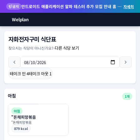
안드로이드 애플리케이션 알파 테스터 추가 모집 안내
홈 화면 위젯 등 지원
공지
자세히
Welplan
자화전자구미 식단표
다른 식당 보기
찾으시는 식당이 아니신가요?
-
테이크 인
4
테이크 아웃
1
아침
1개
아침
"돈채피망볶음
"돈채피망볶음
879 kcal