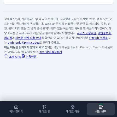
삼성웰스토리, 신세계푸드 및 각 사의 브랜드명, 식당명에 포함된 회사명·브랜드명 등 모든 상
표는 해당 권리자에게 귀속됩니다. Welplan은 해당 상표권자 및 관련 회사와 제휴, 후원, 승
인, 위탁, 대리 또는 그 밖의 공식 관계가 전혀 없는 독립적인 사이트 및 애플리케이션이며, 해
당 회사들은 Welplan의 개발·운영·검수에 참여하지 않습니다.
서비스 이용약관
,
개인정보 처
리방침
과
데이터 삭제 요청 안내
를 확인할 수 있으며, 문의 및 건의사항은
GitHub 저장소
또
는
pmh_only@pmh.codes
로 연락해 주세요.
매일 메뉴를 찾아보지 않아도 돼요
선택한 식당의 메뉴를 Slack · Discord · Teams에서 원하
는 요일과 시간에 받아보세요.
메뉴 알림 설정하기
LLM APIs
이용약관
메뉴 갤러리
테이크 인
테이크 아웃
식당 선택