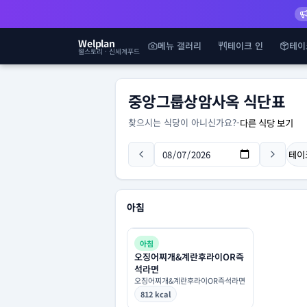
Welplan
메뉴 갤러리
테이크 인
테이
웰스토리 · 신세계푸드
중앙그룹상암사옥 식단표
찾으시는 식당이 아니신가요?
-
다른 식당 보기
테이
아침
아침
오징어찌개&계란후라이OR즉
석라면
오징어찌개&계란후라이OR즉석라면
812 kcal