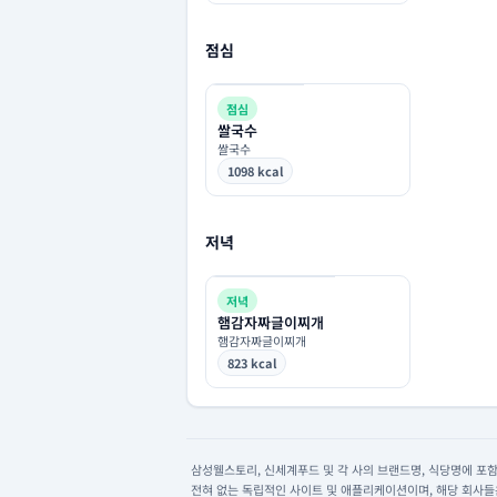
점심
점심
쌀국수
쌀국수
1098 kcal
저녁
저녁
햄감자짜글이찌개
햄감자짜글이찌개
823 kcal
삼성웰스토리, 신세계푸드 및 각 사의 브랜드명, 식당명에 포함된
전혀 없는 독립적인 사이트 및 애플리케이션이며, 해당 회사들은