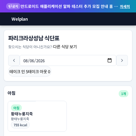
안드로이드 애플리케이션 알파 테스터 추가 모집 안내
홈 화면 위젯 등 지원
공지
자세히
Welplan
파리크라상성남 식단표
다른 식당 보기
찾으시는 식당이 아니신가요?
-
테이크 인
5
테이크 아웃
0
아침
1개
아침
황태누룽지죽
황태누룽지죽
755 kcal