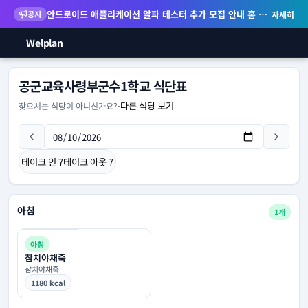
안드로이드 애플리케이션 알파 테스터 추가 모집 안내
홈 화면 위젯 등 지원
공지
자세히
Welplan
공군교육사령부군수1학교 식단표
다른 식당 보기
찾으시는 식당이 아니신가요?
-
테이크 인
7
테이크 아웃
7
아침
1개
아침
참치야채죽
참치야채죽
1180 kcal