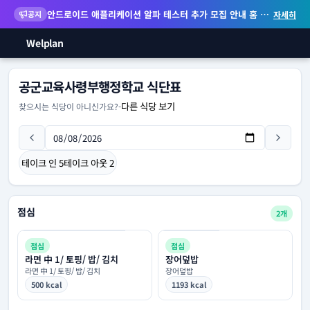
안드로이드 애플리케이션 알파 테스터 추가 모집 안내
홈 화면 위젯 등 지원
공지
자세히
Welplan
공군교육사령부행정학교 식단표
다른 식당 보기
찾으시는 식당이 아니신가요?
-
테이크 인
5
테이크 아웃
2
점심
2개
점심
점심
라면 中 1/ 토핑/ 밥/ 김치
장어덮밥
라면 中 1/ 토핑/ 밥/ 김치
장어덮밥
500 kcal
1193 kcal