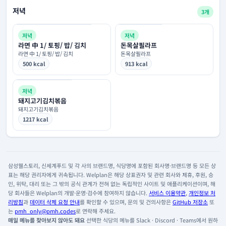
저녁
3개
저녁
저녁
라면 中 1/ 토핑/ 밥/ 김치
돈목살필라프
라면 中 1/ 토핑/ 밥/ 김치
돈목살필라프
500 kcal
913 kcal
저녁
돼지고기김치볶음
돼지고기김치볶음
1217 kcal
삼성웰스토리, 신세계푸드 및 각 사의 브랜드명, 식당명에 포함된 회사명·브랜드명 등 모든 상
표는 해당 권리자에게 귀속됩니다. Welplan은 해당 상표권자 및 관련 회사와 제휴, 후원, 승
인, 위탁, 대리 또는 그 밖의 공식 관계가 전혀 없는 독립적인 사이트 및 애플리케이션이며, 해
당 회사들은 Welplan의 개발·운영·검수에 참여하지 않습니다.
서비스 이용약관
,
개인정보 처
리방침
과
데이터 삭제 요청 안내
를 확인할 수 있으며, 문의 및 건의사항은
GitHub 저장소
또
는
pmh_only@pmh.codes
로 연락해 주세요.
매일 메뉴를 찾아보지 않아도 돼요
선택한 식당의 메뉴를 Slack · Discord · Teams에서 원하